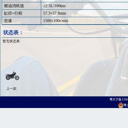
燃油消耗值
≤
2.5L/100km
缸径×行程
57.3
×
57.8mm
怠速
1500
±
100r/min
状态表：
暂无状态表
上一款
粤ICP备110
粤公