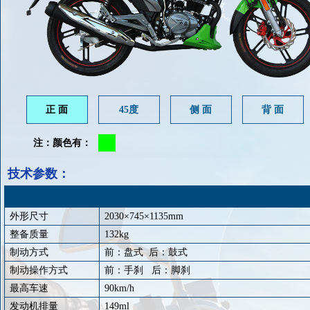
正 面
45度
侧 面
背 面
注：颜色有：
技术参数：
外形尺寸
2030
×
745
×
1135mm
整备质量
132kg
制动方式
前：盘式
后：鼓式
制动操作方式
前：手刹
后：脚刹
最高车速
90km/h
发动机排量
149ml