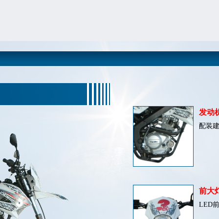
发动
配装建
前大
LED