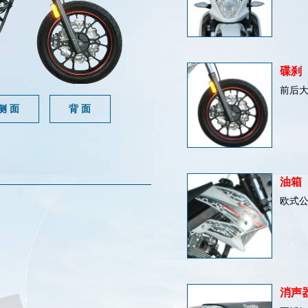
碟刹
前后
侧 面
背 面
油箱
欧式
消声